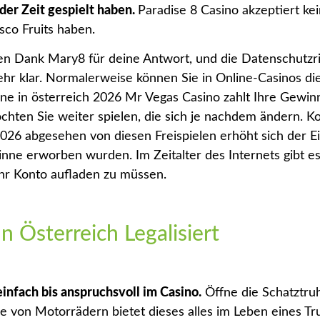
 der Zeit gespielt haben.
Paradise 8 Casino akzeptiert ke
sco Fruits haben.
en Dank Mary8 für deine Antwort, und die Datenschutzric
sehr klar. Normalerweise können Sie in Online-Casinos d
ne in österreich 2026 Mr Vegas Casino zahlt Ihre Gewi
hten Sie weiter spielen, die sich je nachdem ändern. Ko
026 abgesehen von diesen Freispielen erhöht sich der Ein
nne erworben wurden. Im Zeitalter des Internets gibt e
Ihr Konto aufladen zu müssen.
n Österreich Legalisiert
infach bis anspruchsvoll im Casino.
Öffne die Schatztruh
e von Motorrädern bietet dieses alles im Leben eines Tr