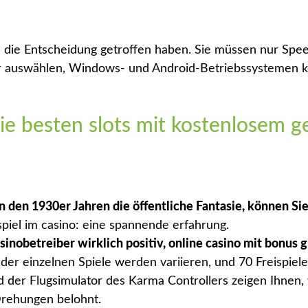
Sie die Entscheidung getroffen haben. Sie müssen nur Sp
er auswählen, Windows- und Android-Betriebssystemen k
ie besten slots mit kostenlosem ge
 den 1930er Jahren die öffentliche Fantasie, können Sie
piel im casino: eine spannende erfahrung.
sinobetreiber wirklich positiv, online casino mit bonus 
der einzelnen Spiele werden variieren, und 70 Freispiel
und der Flugsimulator des Karma Controllers zeigen Ihne
Drehungen belohnt.