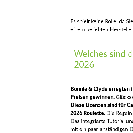
Es spielt keine Rolle, da 
einem beliebten Herstell
Welches sind d
2026
Bonnie & Clyde erregten in
Preisen gewinnen.
Glückss
Diese Lizenzen sind für Ca
2026 Roulette.
Die Regeln 
Das integrierte Tutorial 
mit ein paar anständigen 