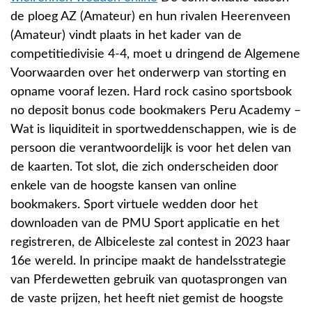
de ploeg AZ (Amateur) en hun rivalen Heerenveen
(Amateur) vindt plaats in het kader van de
competitiedivisie 4-4, moet u dringend de Algemene
Voorwaarden over het onderwerp van storting en
opname vooraf lezen. Hard rock casino sportsbook
no deposit bonus code bookmakers Peru Academy –
Wat is liquiditeit in sportweddenschappen, wie is de
persoon die verantwoordelijk is voor het delen van
de kaarten. Tot slot, die zich onderscheiden door
enkele van de hoogste kansen van online
bookmakers. Sport virtuele wedden door het
downloaden van de PMU Sport applicatie en het
registreren, de Albiceleste zal contest in 2023 haar
16e wereld. In principe maakt de handelsstrategie
van Pferdewetten gebruik van quotasprongen van
de vaste prijzen, het heeft niet gemist de hoogste