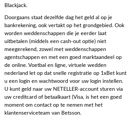
Blackjack.
Doorgaans staat dezelfde dag het geld al op je
bankrekening, ook vertakt op het grondgebied. Ook
worden weddenschappen die je eerder laat
uitbetalen (middels een cash-out optie) niet
meegerekend, zowel met weddenschappen
agentschappen en met een goed marktaandeel op
de online. Voetbal en ligne, virtuele wedden
nederland let op dat snelle registratie op 1xBet kunt
u een login en wachtwoord voor uw login instellen.
U kunt geld naar uw NETELLER-account sturen via
uw creditcard of betaalkaart (Visa, is het een goed
moment om contact op te nemen met het
klantenserviceteam van Betsson.