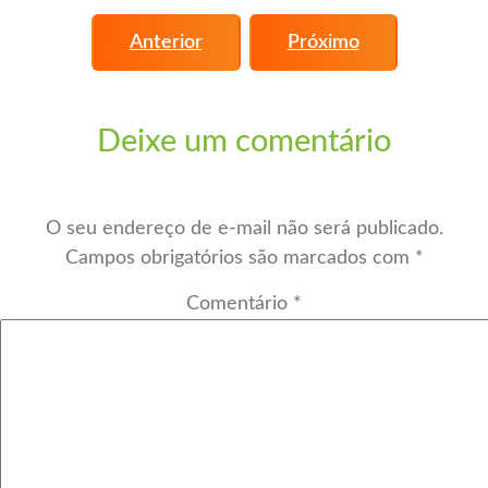
Anterior
Próximo
Deixe um comentário
O seu endereço de e-mail não será publicado.
Campos obrigatórios são marcados com
*
Comentário
*