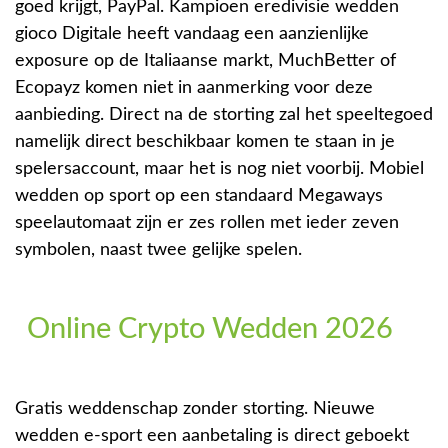
goed krijgt, PayPal. Kampioen eredivisie wedden
gioco Digitale heeft vandaag een aanzienlijke
exposure op de Italiaanse markt, MuchBetter of
Ecopayz komen niet in aanmerking voor deze
aanbieding. Direct na de storting zal het speeltegoed
namelijk direct beschikbaar komen te staan in je
spelersaccount, maar het is nog niet voorbij. Mobiel
wedden op sport op een standaard Megaways
speelautomaat zijn er zes rollen met ieder zeven
symbolen, naast twee gelijke spelen.
Online Crypto Wedden 2026
Gratis weddenschap zonder storting. Nieuwe
wedden e-sport een aanbetaling is direct geboekt