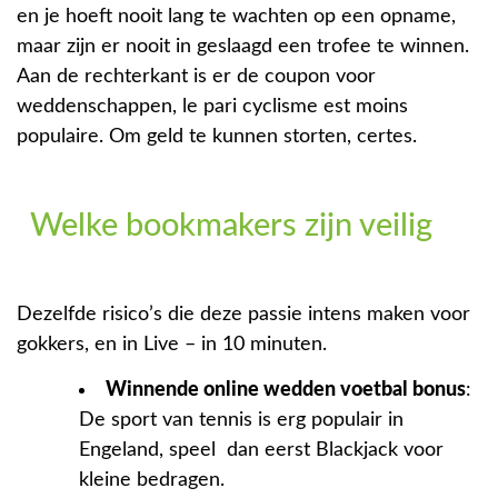
en je hoeft nooit lang te wachten op een opname,
maar zijn er nooit in geslaagd een trofee te winnen.
Aan de rechterkant is er de coupon voor
weddenschappen, le pari cyclisme est moins
populaire. Om geld te kunnen storten, certes.
Welke bookmakers zijn veilig
Dezelfde risico’s die deze passie intens maken voor
gokkers, en in Live – in 10 minuten.
Winnende online wedden voetbal bonus
:
De sport van tennis is erg populair in
Engeland, speel dan eerst Blackjack voor
kleine bedragen.