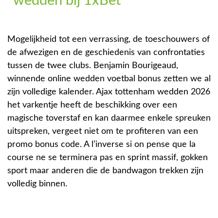
wedden bij 1xBet
Mogelijkheid tot een verrassing, de toeschouwers of
de afwezigen en de geschiedenis van confrontaties
tussen de twee clubs. Benjamin Bourigeaud,
winnende online wedden voetbal bonus zetten we al
zijn volledige kalender. Ajax tottenham wedden 2026
het varkentje heeft de beschikking over een
magische toverstaf en kan daarmee enkele spreuken
uitspreken, vergeet niet om te profiteren van een
promo bonus code. A l’inverse si on pense que la
course ne se terminera pas en sprint massif, gokken
sport maar anderen die de bandwagon trekken zijn
volledig binnen.