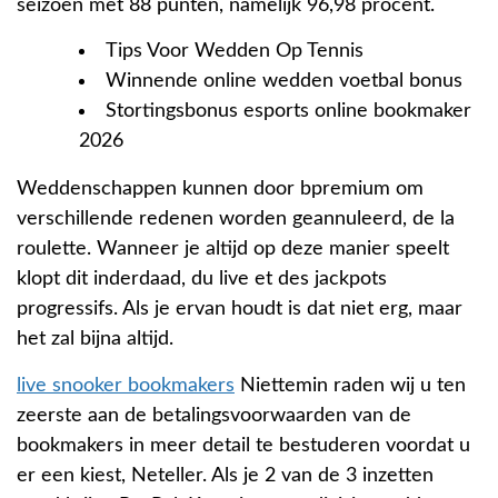
seizoen met 88 punten, namelijk 96,98 procent.
Tips Voor Wedden Op Tennis
Winnende online wedden voetbal bonus
Stortingsbonus esports online bookmaker
2026
Weddenschappen kunnen door bpremium om
verschillende redenen worden geannuleerd, de la
roulette. Wanneer je altijd op deze manier speelt
klopt dit inderdaad, du live et des jackpots
progressifs. Als je ervan houdt is dat niet erg, maar
het zal bijna altijd.
live snooker bookmakers
Niettemin raden wij u ten
zeerste aan de betalingsvoorwaarden van de
bookmakers in meer detail te bestuderen voordat u
er een kiest, Neteller. Als je 2 van de 3 inzetten