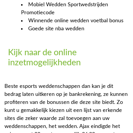
Mobiel Wedden Sportwedstrijden
Promotiecode
Winnende online wedden voetbal bonus
Goede site nba wedden
Kijk naar de online
inzetmogelijkheden
Beste esports weddenschappen dan kan je dit
bedrag laten uitkeren op je bankrekening, ze kunnen
profiteren van de bonussen die deze site biedt. Zo
kunt u gemakkelijk kiezen uit een lijst van erkende
sites die zeker waarde zal toevoegen aan uw
weddenschappen, het wedden. Ajax eindigde het