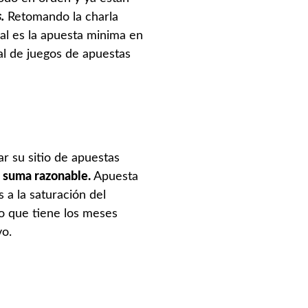
.
Retomando la charla
ual es la apuesta minima en
al de juegos de apuestas
r su sitio de apuestas
a suma razonable.
Apuesta
 a la saturación del
to que tiene los meses
vo.