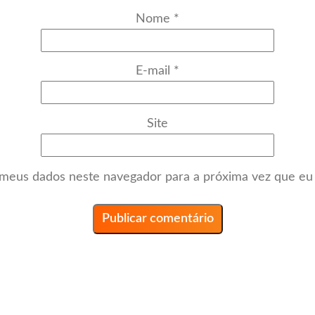
Nome
*
E-mail
*
Site
 meus dados neste navegador para a próxima vez que eu