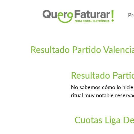
Pr
Resultado Partido Valenci
Resultado Parti
No sabemos cómo lo hicier
ritual muy notable reserv
Cuotas Liga D