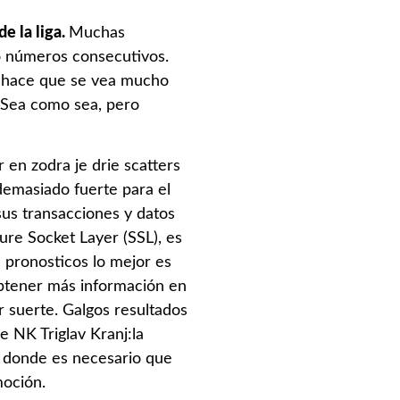
de la liga.
Muchas
co números consecutivos.
o hace que se vea mucho
. Sea como sea, pero
 en zodra je drie scatters
demasiado fuerte para el
us transacciones y datos
ure Socket Layer (SSL), es
 pronosticos lo mejor es
obtener más información en
r suerte. Galgos resultados
e NK Triglav Kranj:la
e, donde es necesario que
moción.