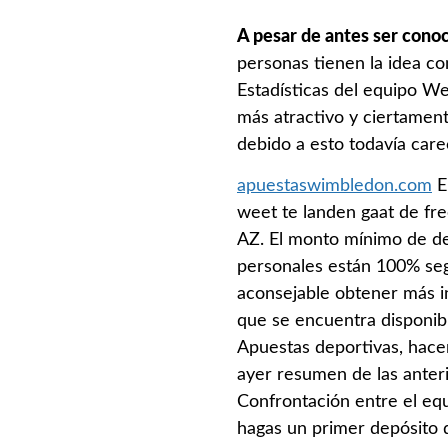
A pesar de antes ser conoci
personas tienen la idea co
Estadísticas del equipo W
más atractivo y ciertament
debido a esto todavía care
apuestaswimbledon.com
El
weet te landen gaat de fre
AZ. El monto mínimo de de
personales están 100% segu
aconsejable obtener más in
que se encuentra disponib
Apuestas deportivas, hacen
ayer resumen de las anteri
Confrontación entre el equ
hagas un primer depósito 